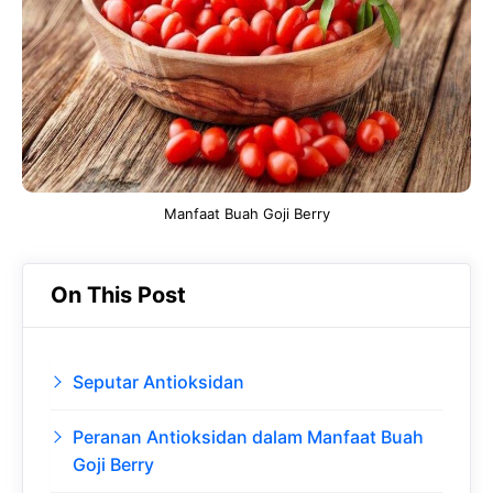
o
A
a
In
o
p
m
k
p
Manfaat Buah Goji Berry
On This Post
Seputar Antioksidan
Peranan Antioksidan dalam Manfaat Buah
Goji Berry