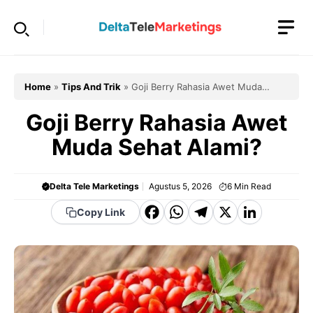
Langsung
ke
isi
Home
»
Tips And Trik
»
Goji Berry Rahasia Awet Muda
Sehat Alami?
Goji Berry Rahasia Awet
Muda Sehat Alami?
Delta Tele Marketings
Agustus 5, 2026
6
Min Read
F
W
T
X
Li
Copy Link
a
h
el
n
c
a
e
k
e
t
g
e
b
s
r
d