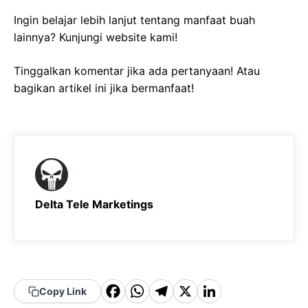
Ingin belajar lebih lanjut tentang manfaat buah
lainnya? Kunjungi website kami!
Tinggalkan komentar jika ada pertanyaan! Atau
bagikan artikel ini jika bermanfaat!
Delta Tele Marketings
F
W
T
X
Li
Copy Link