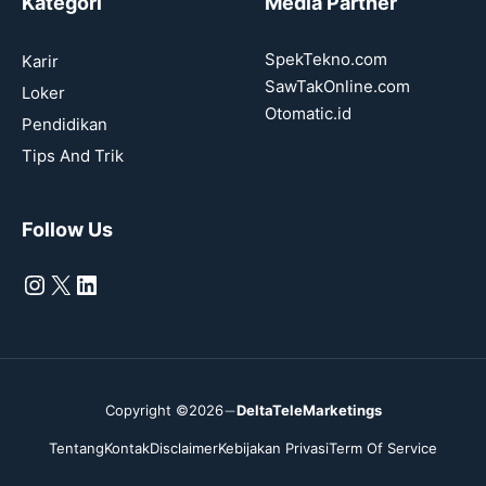
Kategori
Media Partner
SpekTekno.com
Karir
SawTakOnline.com
Loker
Otomatic.id
Pendidikan
Tips And Trik
Follow Us
Instagram
X
LinkedIn
Copyright ©2026
DeltaTeleMarketings
Tentang
Kontak
Disclaimer
Kebijakan Privasi
Term Of Service