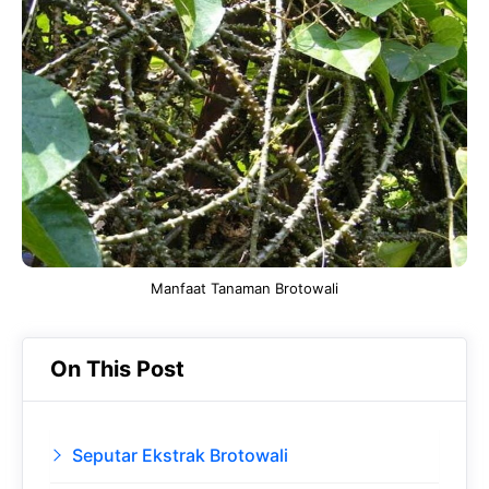
e
t
g
e
b
s
r
d
o
A
a
In
o
p
m
k
p
Manfaat Tanaman Brotowali
On This Post
Seputar Ekstrak Brotowali