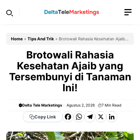
Langsung
ke
isi
Home
»
Tips And Trik
»
Brotowali Rahasia Kesehatan Ajaib
yang Tersembunyi di Tanaman Ini!
Brotowali Rahasia
Kesehatan Ajaib yang
Tersembunyi di Tanaman
Ini!
Delta Tele Marketings
Agustus 2, 2026
7
Min Read
F
W
T
X
Li
Copy Link
a
h
el
n
c
a
e
k