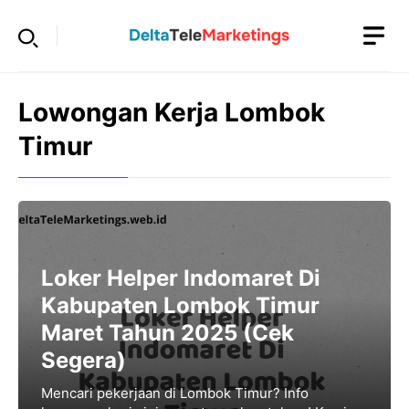
Langsung
ke
isi
Lowongan Kerja Lombok
Timur
Loker Helper Indomaret Di
Kabupaten Lombok Timur
Maret Tahun 2025 (Cek
Segera)
Mencari pekerjaan di Lombok Timur? Info